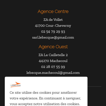
Agence Centre
ZA de Vollet
41700 Cour-Cheverny
02 54 79 29 93
sarl.lebecque@gmail.com
Agence Ouest
ZA La Cailletelle 2
44270 Machecoul
02 28 07 55 99
lebecque.machecoul@gmail.com
Ce site utilise des cookies pour améliorer
@CharlyGr
- SARL Lebecque
votre expérience. En continuant à naviguer,
À propos
vous acceptez notre utilisation des cookies.